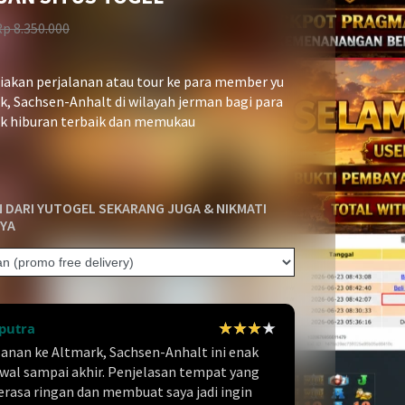
p 8.350.000
eral.regular_price
eral.sale_price
iakan perjalanan atau tour ke para member yu
k, Sachsen-Anhalt di wilayah jerman bagi para
 hiburan terbaik dan memukau
N DARI YUTOGEL SEKARANG JUGA & NIKMATI
YA
putra
lanan ke Altmark, Sachsen-Anhalt ini enak
 awal sampai akhir. Penjelasan tempat yang
erasa ringan dan membuat saya jadi ingin