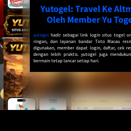
Yutogel: Travel Ke Al
Oleh Member Yu Toge
yutogel
hadir sebagai link login situs togel o
ringan, dan layanan bandar Toto Macau resm
digunakan, member dapat login, daftar, cek re
dengan lebih praktis. yutogel juga menduku
bermain tetap lancar setiap hari.