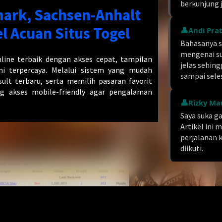
berkunjung 
tmark, Sachsen-Anhalt
l Acuan Situs Togel
Andi Pra
Bahasanya s
mengenai su
nline terbaik dengan akses cepat, tampilan
jelas sehing
i terpercaya. Melalui sistem yang mudah
sampai seles
sult terbaru, serta memilih pasaran favorit
ng akses mobile-friendly agar pengalaman
Rizky Ma
Saya suka ga
Artikel ini
perjalanan 
diikuti.